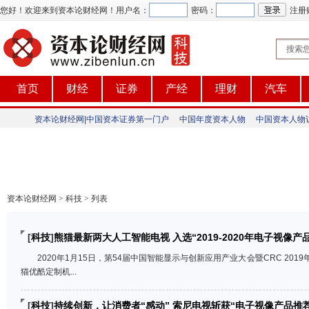
您好！欢迎来到资本论财经网！
用户名：
密码：
注册
首页
财经
证券
产经
理财
汽车
资本论财经网|中国资本证券第一门户
中国年度资本人物
中国资本人物
资本论财经网
>
科技
>
列表
[
科技
]
熊猫最新两大人工智能电视 入选“2019-2020年电子视像
2020年1月15日，第54届中国智能显示与创新应用产业大会暨CRC 20
猫优酷定制机...
[
科技
]
持续创新，让消费者“感动” 索尼电视斩获“电子视像产品推