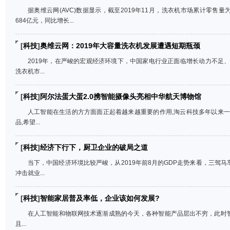
据奥维云网(AVC)数据显示，截至2019年11月，洗衣机市场累计零售量为
684亿元，同比增长...
[
科技
]
奥维云网：2019年大容量洗衣机发展遭遇短期瓶颈
2019年，在严峻的宏观经济环境下，中国家电行业正面临增长动力不足
洗衣机市...
[
科技
]
阿尔法蛋大蛋2.0携智能摄像头亮相中华航天博物馆
人工智能在生活的方方面面正起着越来越重要的作用,淘云科技多年以来
品,希望...
[
科技
]
经济下行下，厨卫企业的破局之道
当下，中国经济环境比较严峻，从2019年前8月的GDP走势来看，三驾马
冲击就业...
[
科技
]
智能家居普及率低，企业该如何发展?
在人工智能和物联网技术逐渐成熟的今天，各种智能产品层出不穷，此时智
且...