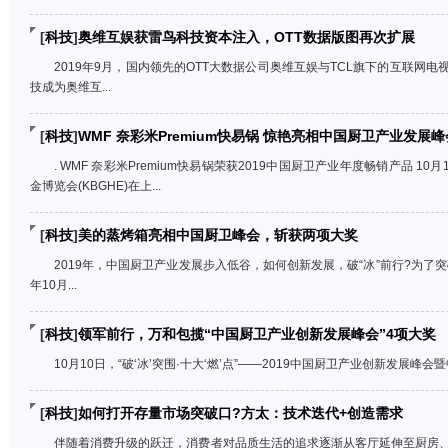
[
科技
]
奥维互娱获雷鸟科技资本注入，OTT数据版图再次扩展
2019年9月，国内领先的OTT大数据公司奥维互娱与TCL旗下的互联网
技成为奥维互...
[
科技
]
WMF 奈彩米Premium快易锅 惊艳亮相中国厨卫产业发展峰
. WMF 奈彩米Premium快易锅荣获2019中国厨卫产业年度畅销产品 1
金博览会(KBGHE)在上...
[
科技
]
美的蒸烤箱亮相中国厨卫峰会，斩获两项大奖
2019年，中国厨卫产业发展步入低谷，如何创新发展，破“冰”前行?为了
年10月...
[
科技
]
领军前行，万和包揽“中国厨卫产业创新发展峰会”4项大奖
10月10日，“破‘冰’突围·十大‘燃’点”——2019中国厨卫产业创新发展峰会
[
科技
]
如何打开存量市场突破口?方太：技术迭代+创造需求
伴随着消费升级的跃迁，消费者对品质生活的追求逐渐从客厅延伸至厨房