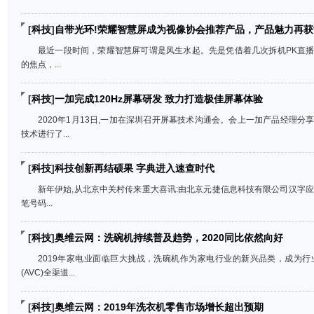
[
科技
]
自带光环!荣耀智慧屏成为视像协会推荐产品，产品魅力再获
最近一段时间，荣耀智慧屏可谓是风生水起。先是凭借着几次拆机PK直
的焦点，...
[
科技
]
一加完成120Hz屏幕研发 致力打造极佳屏幕体验
2020年1月13日,一加在深圳召开屏幕技术沟通会。会上一加产品经理
技术进行了...
[
科技
]
科技创新再结硕果 字典进入速查时代
新年伊始,从北京中关村传来重大喜讯:由北京元捷信息科技有限公司汉字
笔号码...
[
科技
]
奥维云网：洗碗机持续普及趋势，2020同比依然向好
2019年家电业面临巨大挑战，洗碗机作为家电行业的新兴品类，成为
(AVC)全渠道...
[
科技
]
奥维云网：2019年洗衣机零售市场增长超出预期