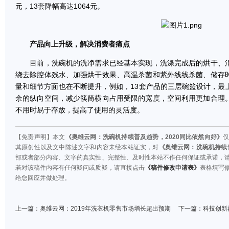
元，13套降幅高达1064元。
产品向上升级，解决消费者痛点
目前，洗碗机的洗净需求已经基本实现，洗涤完成后的烘干、消
绕去除腔体残水、加强烘干效果、高温杀菌和紫外线线杀菌、储存
量和细节方面也在不断提升，例如，13套产品的三层碗篮设计，最
余的纵向空间，减少筷筒横向占用受限的宽度，空间利用更加合理
不用时易于存放，提高了使用的灵活度。
【免责声明】本文
《奥维云网：洗碗机持续普及趋势，2020同比依然向好》
其原创性以及文中陈述文字和内容未经本站证实，对
《奥维云网：洗碗机持续普
部或者部分内容、文字的真实性、完整性、及时性本站不作任何保证或承诺，
若对该稿件内容有任何疑问或质疑，请直接点击
《稿件修改申请表》
表格填写
给您回应并做处理。
上一篇：
奥维云网：2019年洗衣机零售市场增长超出预期
下一篇：
科技创新