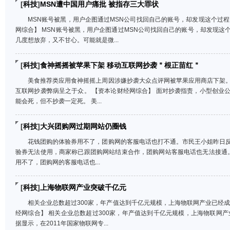
[
科技
]
MSN遭中国用户痛批 被指存三大罪状
MSN账号被黑，用户企图通过MSN公司找回自己的账号，却发现这个过
网综合】 MSN账号被黑，用户企图通过MSN公司找回自己的账号，却发现这
几度想放弃，又不甘心。可能就是微...
[
科技
]
食神摇摇被苹果下架 移动互联网抄袭＂根正苗红＂
美食推荐类应用食神摇摇上周因涉嫌抄袭大众点评网被苹果应用商店下架
互联网抄袭弊病呈之于众。 【资本论财经网综合】 面对抄袭指责，小型创业
能会死，但不抄袭一定死。 美...
[
科技
]
大兴团购网过期网站仍圈钱
花钱团购的体验券用不了，团购网的客服电话也打不通。市民王小姐昨日
验券无法使用，商家称已跟团购网站结束合作，团购网站客服电话也无法接通。
用不了，团购网的客服电话也...
[
科技
]
上海物联网产业突破千亿元
相关企业总数超过300家，年产值达到千亿元规模，上海物联网产业已经
经网综合】 相关企业总数超过300家，年产值达到千亿元规模，上海物联网产
据显示，在2011年国家物联网专...