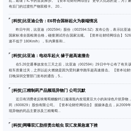
乱，延缓了IC卡的普及脚步。 【资本论财经网综合】 更令人忧虑的是，为了
有后门的过渡性产物双模卡。 20...
[
科技
]
比亚迪公告：E6符合国标起火为极端情况
昨日午间，比亚迪（002594）股份（002594.SZ）发布公告，表示比
国家标准全面检测合格，碰撞测试符合国家法规。 【资本论财经网综合】 52
速不低于 180Km/h），车内乘客和...
[
科技
]
比亚迪：电动车起火 缘于超高速撞击
在5.26交通事故发生三天之后，比亚迪（002594）29日中午公布了
租车质量过关，之所以起火燃烧是因为受到豪华跑车超高速撞击。 【资本论财经网
日晚深圳交警部门发布的通告，5...
[
科技
]
三精制药产品频现异物门 公司沉默
近日有消费者反映葡萄糖酸钙口服液瓶内发现黄豆大小的灰绿色片状异物
药（600829）股份有限公司。 【资本论财经网综合】 据媒体盘点，从20
现异物的药品主要涉及三精葡萄...
[
科技
]
网曝双汇肋排烫出蛆虫 双汇发展急速下挫