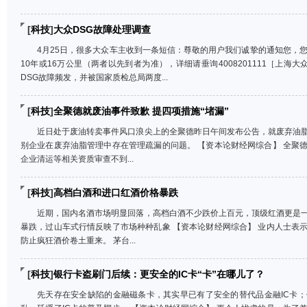
[
科技
]
大众DSG故障处理调查
4月25日，很多大众车主收到一条短信：尊敬的用户我们诚挚的通知您，
10年或16万公里（两者以先到者为准），详细请垂询4008201111［上海
DSG故障频发，并被国家质检总局两度...
[
科技
]
全聚德就废油事件致歉 提四项措施“堵漏”
近日处于废油转卖事件风口浪尖上的全聚德昨日午间发布公告，就废弃油
别企业在废弃油脂管理中存在管理疏漏的问题。 【资本论财经网综合】 全聚
企业清运等相关资质审查不到...
[
科技
]
高档白酒和进口红酒价格暴跌
近期，国内名酒市场明显回落，高档白酒不少跌价上百元，顶级红酒更是
暴跌，过山车式行情反映了市场种种乱象 【资本论财经网综合】 业内人士表
防止疯狂酒价卷土重来。 茅台...
[
科技
]
银行卡盗刷门后续：更安全的IC卡“卡”在哪儿了？
先天存在安全缺陷的金融磁条卡，其实早已有了安全的替代品金融IC卡