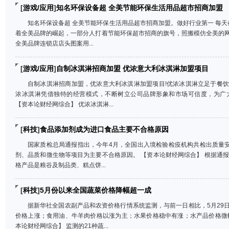
[
游戏/应用
]
知名环保设备超 全美节能环保生活用品超市招商加盟
知名环保设备超 全美节能环保生活用品超市招商加盟。做好行业第一 每天
着全美品牌的崛起，一部分人打着节能环保超市招商的旗号，照搬模仿全美的
全美品牌连锁店店头图案用...
[
游戏/应用
]
自制冰淇淋招商加盟 优浓意大利冰淇淋加盟项目
自制冰淇淋招商加盟，优浓意大利冰淇淋加盟项目!优浓冰淇淋立足于餐
浓冰淇淋凭借独特的经营模式，不断树立公司品牌形象和市场可信度，为广
【资本论财经网综合】 优浓冰淇淋...
[
科技
]
食品添加剂成为进口食品主要不合格原因
国家质检总局通报指出，今年4月，全国出入境检验检疫机构共检出质量安
剂、品质和微生物等项目为主要不合格原因。 【资本论财经网综合】 根据通报
格产品是粮谷及制品类、糕点饼...
[
科技
]
5月份以来全国蔬菜价格降幅超一成
据新华社全国农副产品和农资价格行情系统监测，与前一日相比，5月29
价格上涨；食用油、牛羊肉价格以涨为主；水果价格稳中有涨；水产品价格微
本论财经网综合】 监测的21种蔬...