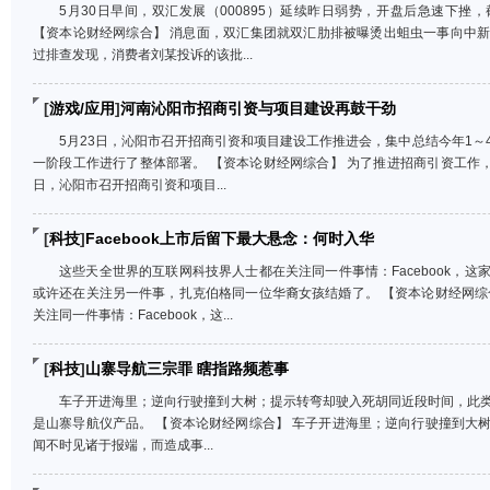
5月30日早间，双汇发展（000895）延续昨日弱势，开盘后急速下挫，截至1
【资本论财经网综合】 消息面，双汇集团就双汇肋排被曝烫出蛆虫一事向中
过排查发现，消费者刘某投诉的该批...
[
游戏/应用
]
河南沁阳市招商引资与项目建设再鼓干劲
5月23日，沁阳市召开招商引资和项目建设工作推进会，集中总结今年1
一阶段工作进行了整体部署。 【资本论财经网综合】 为了推进招商引资工作，
日，沁阳市召开招商引资和项目...
[
科技
]
Facebook上市后留下最大悬念：何时入华
这些天全世界的互联网科技界人士都在关注同一件事情：Facebook，
或许还在关注另一件事，扎克伯格同一位华裔女孩结婚了。 【资本论财经网综
关注同一件事情：Facebook，这...
[
科技
]
山寨导航三宗罪 瞎指路频惹事
车子开进海里；逆向行驶撞到大树；提示转弯却驶入死胡同近段时间，此
是山寨导航仪产品。 【资本论财经网综合】 车子开进海里；逆向行驶撞到大
闻不时见诸于报端，而造成事...