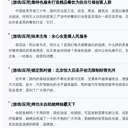
[
游戏/应用
]
靠特色服务打造精品餐饮为担当引领创富人群
中国改革开放三十年，国内无论是工业、农业、商业、建筑业，还是以服
火如涂。特别引人注目的是第三产业中的餐饮行业更是呈现出一派百花齐放、
出许多派系的餐饮行业，它们...
[
游戏/应用
]
味来主角：全心全意煨人民服务
俗话说：民以食为天。吃什么？是我们每天都要做出的选择。什么样的美
对琳琅满目的美食诱惑，你又将如何抉择？美食的选择，或许让你头痛不已。
主角，一经推出，就受到消费...
[
游戏/应用
]
锁定凯时捷：北京恒大启圣开创无限制经营先河
近年来，国内的基础设施的不断在发展与完善，交通条件越来越发达，便
方方面面。如今，汽车智能化的水平越来越高，凯时捷汽车智能管家率先研发
安全需求，受到了广大用户的...
[
游戏/应用
]
烤功夫自助烧烤独霸天下
你想发财吗？不用回答，我也知道，你很想。可是发财需要生财之道。试
抒发豪情，烧烤自然成了一个吃不饱的广大市场，那烧烤的前景如此乐观，满
其实就是选择的财富，选择烧...