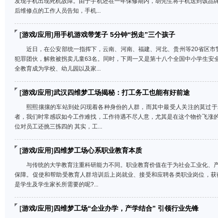
发现手机出现死机故障。由于手机还在一年保修期内，胡先生将手机送到该品
后维修点的工作人员告知，手机...
[
游戏/应用
]
用手机游戏带笼子 5分钟“拐走”三个孩子
近日，在公安部统一指挥下，云南、河南、福建、河北、贵州等20省区市
犯罪团伙，解救被拐卖儿童63名。同时，下周一又是第十八个全国中小学生安
全教育成为学校、幼儿园以及家...
[
游戏/应用
]
武汉四维梦工场揭秘：打工务工也能有好前途
熙熙攘攘的车站到处闪现着各种身份的人群，而其中最受人关注的莫过于
者，我们时常感叹如今工作难找，工作待遇不尽人意，尤其是在这个物价飞涨
位对员工还挑三拣四的 其实，工...
[
游戏/应用
]
四维梦工场心系职业教育本质
与传统的大学教育注重科研能力不同。职业教育价值在于为社会工业化、
保障。促使和帮助受教育人群培训后上岗就业、接受和应聘各类职业岗位，获
是学生及学生家长所需要的呢?...
[
游戏/应用
]
四维梦工场“企业办学，产学结合” 引领行业先锋