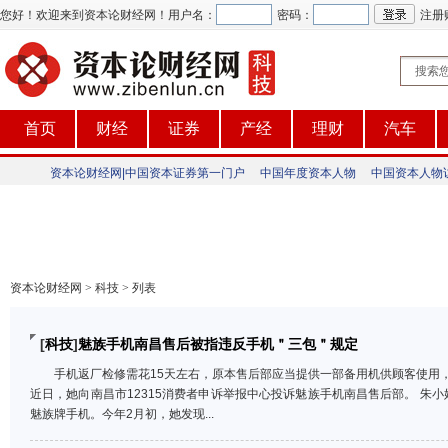
您好！欢迎来到资本论财经网！
用户名：
密码：
注册
首页
财经
证券
产经
理财
汽车
资本论财经网|中国资本证券第一门户
中国年度资本人物
中国资本人物
资本论财经网
>
科技
>
列表
[
科技
]
魅族手机南昌售后被指违反手机＂三包＂规定
手机返厂检修需花15天左右，原本售后部应当提供一部备用机供顾客使用
近日，她向南昌市12315消费者申诉举报中心投诉魅族手机南昌售后部。 朱小
魅族牌手机。今年2月初，她发现...