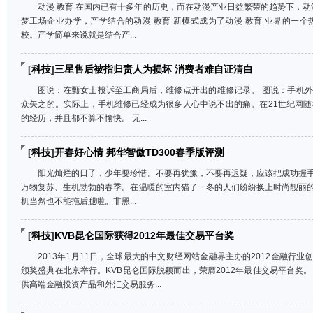
动漫 教育 在国内已有十多年的历史，而在动漫产业日益繁荣的趋势下，动
梦工场企业办学，产学结合的动漫 教育 新模式成为了动漫 教育 业界的一个
校。产学简单来说就是结合产...
[
科技
]
三星售后被指归责人为损坏 消费者难自证清白
图说：在甄女士投诉至工商局后，维修点开出的维修记录。 图说：手机外
众矢之的。实际上，手机维修已经成为很多人心中说不出的痛。在21世纪网随
的经历，并且都不算不愉快。 无...
[
科技
]
开春好心情 邦华智傲TD300春季版评测
阳光灿烂的日子，少年要珍惜。不要再犹豫，不要再迟疑，应该把成功握
万物复苏、生机勃勃的春季。在温暖的室内猫了一冬的人们纷纷换上时尚靓丽
机当然也不能拖后腿啦。非黑...
[
科技
]
KVB昆仑国际获得2012年最佳交易平台奖
2013年1月11日，全球最大的中文财经网站金融界主办的2012金融行
颁奖盛典在北京举行。KVB昆仑国际脱颖而出，荣膺2012年最佳交易平台奖。
供高端金融投资产品和外汇交易服务...