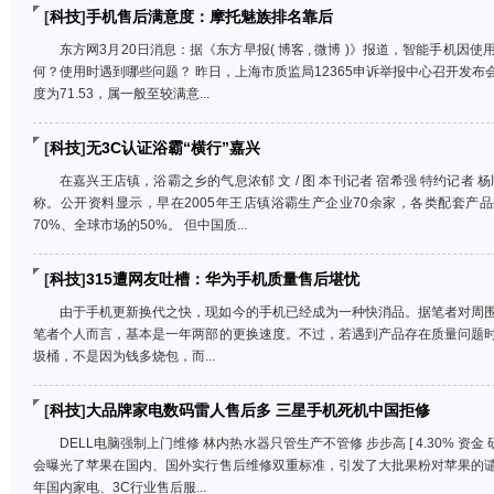
[
科技
]
手机售后满意度：摩托魅族排名靠后
东方网3月20日消息：据《东方早报( 博客 , 微博 )》报道，智能手机
何？使用时遇到哪些问题？ 昨日，上海市质监局12365申诉举报中心召开发
度为71.53，属一般至较满意...
[
科技
]
无3C认证浴霸“横行”嘉兴
在嘉兴王店镇，浴霸之乡的气息浓郁 文 / 图 本刊记者 宿希强 特约记者
称。公开资料显示，早在2005年王店镇浴霸生产企业70余家，各类配套产品
70%、全球市场的50%。 但中国质...
[
科技
]
315遭网友吐槽：华为手机质量售后堪忧
由于手机更新换代之快，现如今的手机已经成为一种快消品。据笔者对周
笔者个人而言，基本是一年两部的更换速度。不过，若遇到产品存在质量问题
圾桶，不是因为钱多烧包，而...
[
科技
]
大品牌家电数码雷人售后多 三星手机死机中国拒修
DELL电脑强制上门维修 林内热水器只管生产不管修 步步高 [ 4.30% 资金
会曝光了苹果在国内、国外实行售后维修双重标准，引发了大批果粉对苹果的
年国内家电、3C行业售后服...