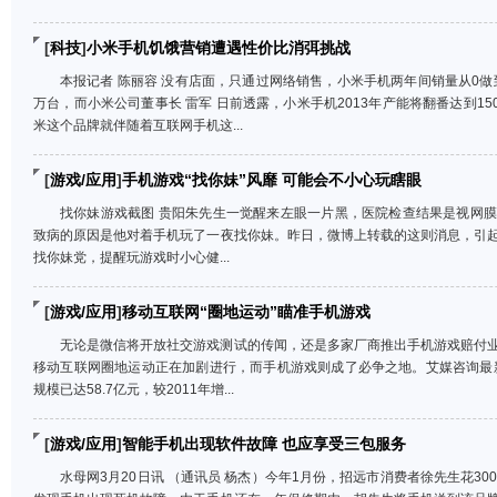
[
科技
]
小米手机饥饿营销遭遇性价比消弭挑战
本报记者 陈丽容 没有店面，只通过网络销售，小米手机两年间销量从0做到1
万台，而小米公司董事长 雷军 日前透露，小米手机2013年产能将翻番达到1
米这个品牌就伴随着互联网手机这...
[
游戏/应用
]
手机游戏“找你妹”风靡 可能会不小心玩瞎眼
找你妹游戏截图 贵阳朱先生一觉醒来左眼一片黑，医院检查结果是视网
致病的原因是他对着手机玩了一夜找你妹。昨日，微博上转载的这则消息，引
找你妹党，提醒玩游戏时小心健...
[
游戏/应用
]
移动互联网“圈地运动”瞄准手机游戏
无论是微信将开放社交游戏测试的传闻，还是多家厂商推出手机游戏赔付
移动互联网圈地运动正在加剧进行，而手机游戏则成了必争之地。艾媒咨询最新
规模已达58.7亿元，较2011年增...
[
游戏/应用
]
智能手机出现软件故障 也应享受三包服务
水母网3月20日讯 （通讯员 杨杰）今年1月份，招远市消费者徐先生花3