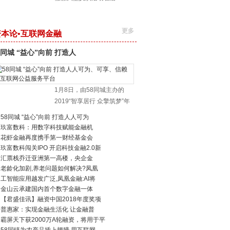
更多
资本论•互联网金融
8同城 “益心”向前 打造人
1月8日，由58同城主办的
2019“智享居行 众擎筑梦”年
58同城 “益心”向前 打造人人可为
玖富数科：用数字科技赋能金融机
花虾金融再度携手第一财经基金会
玖富数科闯关IPO 开启科技金融2.0新
汇票栈乔迁亚洲第一高楼，央企金
老龄化加剧,养老问题如何解决?凤凰
工智能应用越发广泛,凤凰金融:AI将
金山云承建国内首个数字金融一体
【君盛佳讯】融资中国2018年度奖项
普惠家：实现金融生活化 让金融普
霸屏天下获2000万A轮融资，将用于平