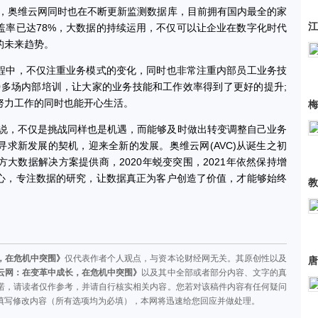
性，奥维云网同时也在不断更新监测数据库，目前拥有国内最全的家
江
盖率已达78%，大数据的持续运用，不仅可以让企业在数字化时代
的未来趋势。
中，不仅注重业务模式的变化，同时也非常注重内部员工业务技
40多场内部培训，让大家的业务技能和工作效率得到了更好的提升;
努力工作的同时也能开心生活。
梅
说，不仅是挑战同样也是机遇，而能够及时做出转变调整自己业务
求新发展的契机，迎来全新的发展。奥维云网(AVC)从诞生之初
大数据解决方案提供商，2020年蜕变突围，2021年依然保持增
心，专注数据的研究，让数据真正为客户创造了价值，才能够始终
教
，在危机中突围》
仅代表作者个人观点，与资本论财经网无关。其原创性以及
唐
云网：在变革中成长，在危机中突围》
以及其中全部或者部分内容、文字的真
诺，请读者仅作参考，并请自行核实相关内容。您若对该稿件内容有任何疑问
填写修改内容（所有选项均为必填），本网将迅速给您回应并做处理。