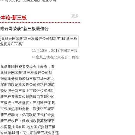
58同镇为农产品插上翅膀 用互联网
更多
资本论•新三板
维云网荣获“新三板最佳公
11月10日，2017中国新三板
年度风云榜在北京召开，奥维
九鼎集团投资者交流会上表态：看
奥维云网荣获“新三板最佳公司创
张倩瑜分析师谈新三板市场分析之
深圳市欧尼斯装饰公司成功挂牌前
硕达股份新三板上市敲钟仪式成功
新三板迎来首位戴防霾口罩敲钟的
三板虎《三板盛宴》三期班开课 现
空气源热泵独角兽，派沃空气能新
新三板动向：亿商联动正式任命贾
新三板收评：做市指数脱离整理平
小蛮腰挂牌在即 地方国资委新三板
今年第44例：民生证券新三板业务违