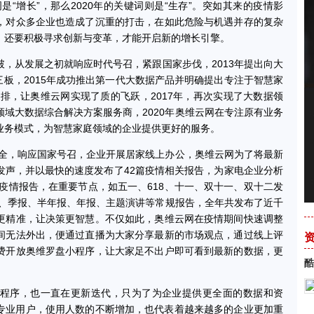
“增长”，那么2020年的关键词则是“生存”。突如其来的疫情影
，对众多企业也造成了沉重的打击，在如此危险与机遇并存的复杂
，还要积极寻求创新与变革，才能开启新的增长引擎。
从发展之初就响应时代号召，紧跟国家步伐，2013年提出向大
新三板，2015年成功推出第一代大数据产品并明确提出专注于智慧家
安排，让奥维云网实现了质的飞跃，2017年，再次实现了大数据领
域大数据综合解决方案服务商，2020年奥维云网在专注原有业务
业务模式，为智慧家庭领域的企业提供更好的服务。
全，响应国家号召，企业开展居家线上办公，奥维云网为了将最新
发声，并以最快的速度发布了42篇疫情相关报告，为家电企业分析
疫情报告，在重要节点，如五一、618、十一、双十一、双十二发
报、季报、半年报、年报、主题演讲等常规报告，全年共发布了近千
更精准，让决策更智慧。不仅如此，奥维云网在疫情期间快速调整
间无法外出，便通过直播为大家分享最新的市场观点，通过线上评
费开放奥维罗盘小程序，让大家足不出户即可看到最新的数据，更
酷
序，也一直在更新迭代，只为了为企业提供更全面的数据和资
5万专业用户，使用人数的不断增加，也代表着越来越多的企业更加重