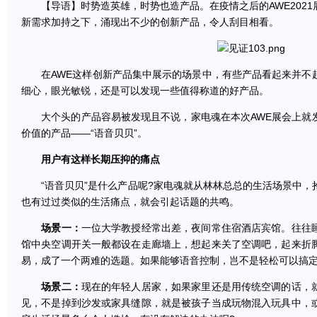
【导语】时势造英雄，时势也造产品。在疫情之后的AWE2021
新需求加持之下，涌现出不少的创新产品，令人刮目相看。
在AWE这样创新产品集中展示的场景中，有些产品看起来并不
细心，眼光敏锐，还是可以发现一些值得称道的好产品。
大个头的产品容易被发现且不说，家电魂在本次AWE展会上就
价值的产品——“语音贝贝”。
用户有这样长期压抑的痛点
“语音贝贝”是什么产品呢?家电魂就从林林总总的生活场景中，
也有过过类似的生活痛点，就会引起话题的共鸣。
场景一：
一位大学教授经常出差，夜间常住宿酒店宾馆。往往
馆中央空调开关一般都设在走廊墙上，想起来关了空调吧，起来折
易，成了一个两难的选题。如果能够语音控制，岂不是轻松可以搞定
场景二：
现在的年轻人居家，如果家里还是用传统空调的话，
见，不是掉到沙发或家具缝隙，就是被孩子当成玩物混入玩具中，