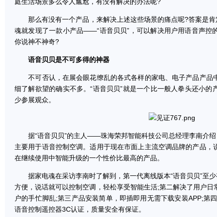
庭生活场景多么令人尴尬，有没有解决的办法呢?
那么有没有一个产品，来解决上述这些场景的痛点呢?答案是肯定的
魂就发现了一款小产品——“语音贝贝”，可以解决用户用语音声控
你说神不神奇?
语音贝贝是不可多得的神器
不可否认，在展会眼花缭乱的各式各样的家电、电子产品产品中
细了解欲望的确实不多。“语音贝贝”就是一个比一般人拳头还小的
少参展观众。
据“语音贝贝”的主人——珠海荣邦智能科技公司总经理李南介绍，
主要用于语音控制空调。适用于现在市面上主流空调品牌的产品，
在继续使用中智能升级的一个性价比最高的产品。
据家电魂在采访李南时了解到，第一代离线版本“语音贝贝”至少有
方便，说话就可以控制空调，轻松享受智能生活;第二解决了用户日
户的手忙脚乱;第三产品安装简单，即插即用无需下载安装APP;第
语音控制遥控器3C认证，质量安全有保证。