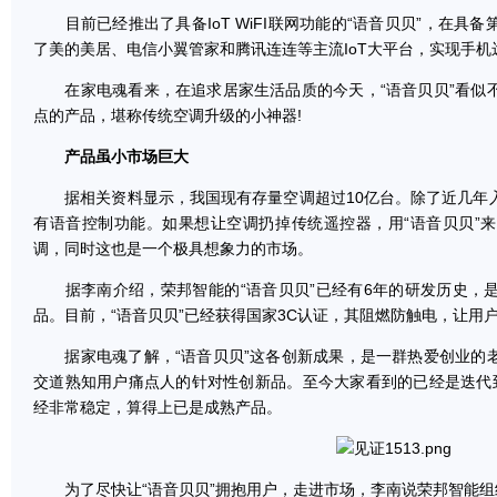
目前已经推出了具备IoT WiFI联网功能的“语音贝贝”，在具
了美的美居、电信小翼管家和腾讯连连等主流IoT大平台，实现手机
在家电魂看来，在追求居家生活品质的今天，“语音贝贝”看似
点的产品，堪称传统空调升级的小神器!
产品虽小市场巨大
据相关资料显示，我国现有存量空调超过10亿台。除了近几年
有语音控制功能。如果想让空调扔掉传统遥控器，用“语音贝贝”
调，同时这也是一个极具想象力的市场。
据李南介绍，荣邦智能的“语音贝贝”已经有6年的研发历史，
品。目前，“语音贝贝”已经获得国家3C认证，其阻燃防触电，让用
据家电魂了解，“语音贝贝”这各创新成果，是一群热爱创业的
交道熟知用户痛点人的针对性创新品。至今大家看到的已经是迭代
经非常稳定，算得上已是成熟产品。
为了尽快让“语音贝贝”拥抱用户，走进市场，李南说荣邦智能组织