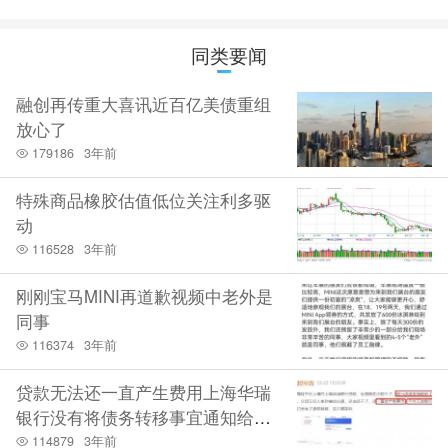
同类要闻
融创再传重大喜讯近百亿美债重组
放心了
179186
3年前
特殊商品橡胶估值低位关注利多驱
动
116528
3年前
刚刚宝马MINI再道歉视频中老外是
同事
116374
3年前
贷款无法还一直产生费用上海华瑞
银行没有将债务转移事宜通知给借
贷平台
114879
3年前