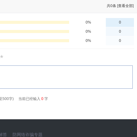
共
0
条 [查看全部]
解答
防网络诈骗专题