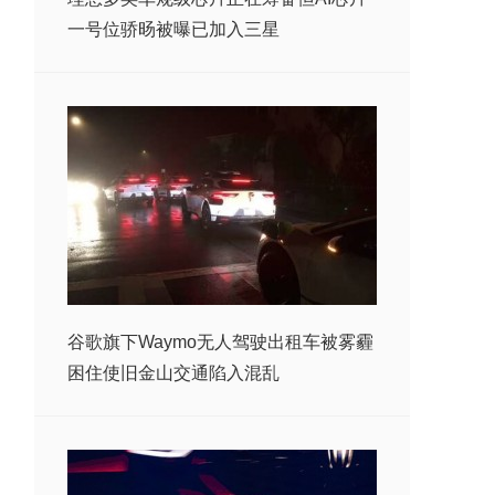
一号位骄旸被曝已加入三星
谷歌旗下Waymo无人驾驶出租车被雾霾
困住使旧金山交通陷入混乱
，