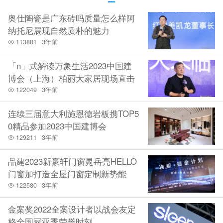
奥仕陶瓷是广东砖吗质量怎么样阿
纳托尼展现自然质朴的魅力
113881
3年前
「n」式解读万象生活2023中国建
博会（上海）柏丽大家居现场直击
122049
3年前
连续三届意大利施恩德岩板携TOP5
0精品参加2023中国建博会
129211
3年前
品建2023新豪轩门窗晁岳亮HELLO
门窗加打造全屋门窗定制新势能
122580
3年前
金案奖2022全案设计者以战会友定
格全国冠亚季荣誉时刻