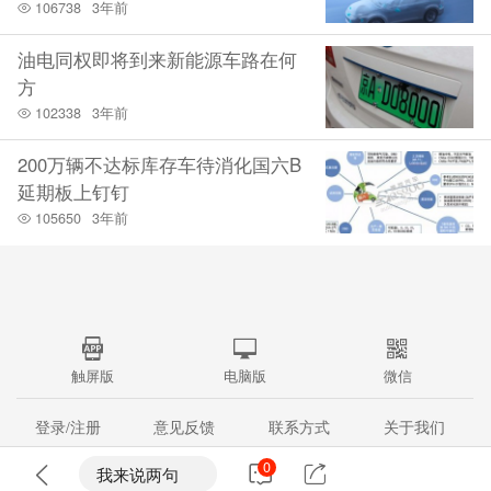
106738
3年前
油电同权即将到来新能源车路在何
方
102338
3年前
200万辆不达标库存车待消化国六B
延期板上钉钉
105650
3年前
触屏版
电脑版
微信
登录/注册
意见反馈
联系方式
关于我们
站点地图
(c)2008-2015
资本论财经网
All Rights Reserved
0
我来说两句