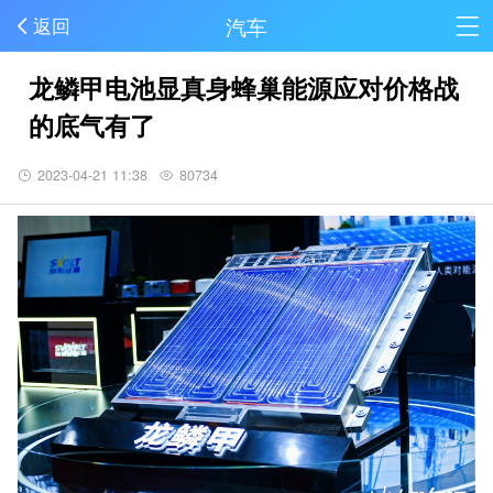
汽车
返回
龙鳞甲电池显真身蜂巢能源应对价格战
的底气有了
2023-04-21 11:38
80734