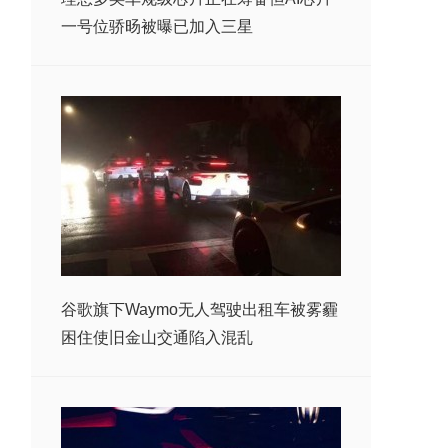
一号位骄旸被曝已加入三星
谷歌旗下Waymo无人驾驶出租车被雾霾
困住使旧金山交通陷入混乱