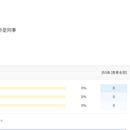
外是同事
共
0
条 [查看全部]