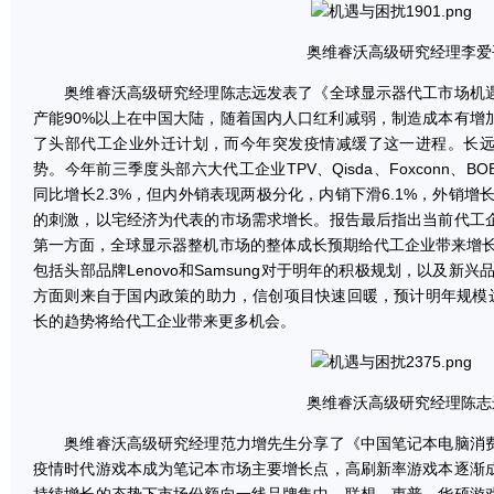
奥维睿沃高级研究经理李爱
奥维睿沃高级研究经理陈志远发表了《全球显示器代工市场机遇
产能90%以上在中国大陆，随着国内人口红利减弱，制造成本有增
了头部代工企业外迁计划，而今年突发疫情减缓了这一进程。长
势。今年前三季度头部六大代工企业TPV、Qisda、Foxconn、BOE
同比增长2.3%，但内外销表现两极分化，内销下滑6.1%，外销增
的刺激，以宅经济为代表的市场需求增长。报告最后指出当前代工
第一方面，全球显示器整机市场的整体成长预期给代工企业带来增长
包括头部品牌Lenovo和Samsung对于明年的积极规划，以及新
方面则来自于国内政策的助力，信创项目快速回暖，预计明年规模达
长的趋势将给代工企业带来更多机会。
奥维睿沃高级研究经理陈志
奥维睿沃高级研究经理范力增先生分享了《中国笔记本电脑消费
疫情时代游戏本成为笔记本市场主要增长点，高刷新率游戏本逐渐