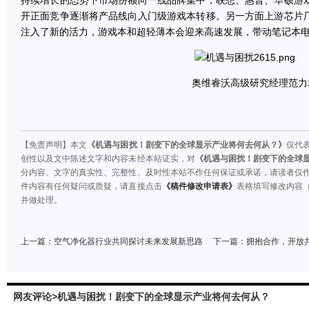
持续增长的态势下市场份额向一线品牌集中，联想、惠普、华硕游
开正面竞争逐渐将产品线向入门级游戏本转移。另一方面上游芯片
注入了新的活力，游戏本和超轻薄本会迎来高速发展，带动笔记本
奥维睿沃高级研究经理范力
【免责声明】本文
《机遇与困扰！剧变下的全球显示产业将何去何从？》
仅代
创性以及文中陈述文字和内容未经本站证实，对
《机遇与困扰！剧变下的全球
分内容、文字的真实性、完整性、及时性本站不作任何保证或承诺，请读者仅
件内容有任何疑问或质疑，请直接点击
《稿件修改申请表》
表格填写修改内容
并做处理。
上一篇：
空气净化器行业共同探讨未来发展新思路
下一篇：
拥抱合作，开放
网友评论>机遇与困扰！剧变下的全球显示产业将何去何从？