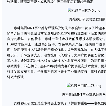
张状态，随着新产能的成熟面板供应二季度后有望趋于稳定。
奥维睿沃研究总监程丽丽
惠科集团MNT事业部总经理马兴海先生在会议中发表了以“惠科
简单介绍了惠科集团目前发展规划以及即将在行业剧变下做出的调
自身的看法。在他看来，惠科一直追求极致的显示技术研发理念
HDR技术应用上，通过高分辨率、宽色域系列产品，提供细节逼真
面，使用变频技术和场景显示模式优化，提升游戏体验。在人体工
框设计、升降旋转支架、电竞光影代入感等，为用户提供更差异化
追求上，通过对芯片技术和显示屏技术的深度开发应用，为高阶用
极致需求。不忘初心，惠科23年持续为客户提供更高技术含量、更
行业发展贡献力量。当然惠科也离不开全产业链的支持，惠科始终
链做大做强!
惠科集团MNT事业部总经理马
奥维睿沃研究副总监卞铮会上发表了《并购和重组——电视面板