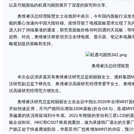
以及可能面临的机遇与困扰展开了深度的探究和分享。
奥维睿沃总经理陈慧女士在致辞中表示，今年国内面板行业发生
能的重心加速向中国大陆转移。疫情导致了电视面板需求出现了先
进入到了持续暴涨的通道，那究竟面板价格何时回遇到天花板，明
趋势。对此，奥维睿沃将密切关注全球电视、显示器、笔记本电脑
略规划提供策略和支持。
奥维睿沃总经理陈慧
本次会议演讲嘉宾有奥维睿沃研究总监程丽丽女士、惠科集团M
沃研究副总监卞铮先生、奥维睿沃高级研究经理李爱平女士、奥维
沃高级研究经理范力增先生。
奥维睿沃研究总监程丽丽女士在会议中指出2020年全球MNT面板
开始快速反弹，月均产能同比增加100K基板(折合G8.5)，造成
系偏紧的状况将延续到今年底。2021年熊猫的变动和三星LCD的
板企业BOE、HKC和CSOT将肩挑重担，做为承接韩厂退出的主要
产能正处于快速爬坡阶段，华星苏州厂也将增加MNT的供应，预计2