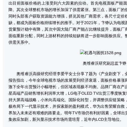
出目前面板价格的上涨受到六大因素的拉动。首先电视面板产能
降。其次全球整机市场的增长加深了供需紧张。第三点，面板厂的
同时头部客户获取资源能力增强，挤兑其他厂商需求，各尺寸定价
缺，都成为面板价格持续增长的推手。对于2021年，卞铮认为电
货量预计稳中有降，其次中国大陆厂商产能占比继续提升，面板厂商
面临重新分配，同时上游材料的持续短缺将进一步影响面板供应。
供需关系中。
奥维睿沃研究副总监卞铮
奥维睿沃高级研究经理李爱平女士分享了题为《产业剧变下，全
报告指出，今年全球电视市场的发展受到经济衰退，面板价格暴涨
激下全年出货预计小幅增长，但区域表现极不均衡。品牌厂商在产
星高端产品销售增长利润率大增，LG电子OLED TV出货三季度恢
持大屏高端战略，小米向高端化、国际化转型，并调整供应链策略
极布局下一代显示技术，并探索新的盈利模式，华为出售荣耀自救
界加入未来还有艰难的路要走。明年TV市场仍有利好因素，全球出
集效应加剧，新兴显示技术市场尚需培育，近年内LCD主导地位。