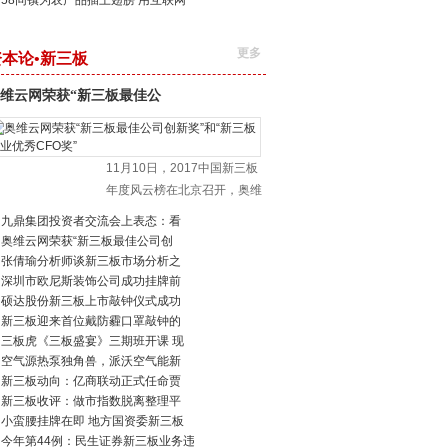
58同镇为农产品插上翅膀 用互联网
更多
资本论•新三板
维云网荣获“新三板最佳公
11月10日，2017中国新三板
年度风云榜在北京召开，奥维
九鼎集团投资者交流会上表态：看
奥维云网荣获“新三板最佳公司创
张倩瑜分析师谈新三板市场分析之
深圳市欧尼斯装饰公司成功挂牌前
硕达股份新三板上市敲钟仪式成功
新三板迎来首位戴防霾口罩敲钟的
三板虎《三板盛宴》三期班开课 现
空气源热泵独角兽，派沃空气能新
新三板动向：亿商联动正式任命贾
新三板收评：做市指数脱离整理平
小蛮腰挂牌在即 地方国资委新三板
今年第44例：民生证券新三板业务违