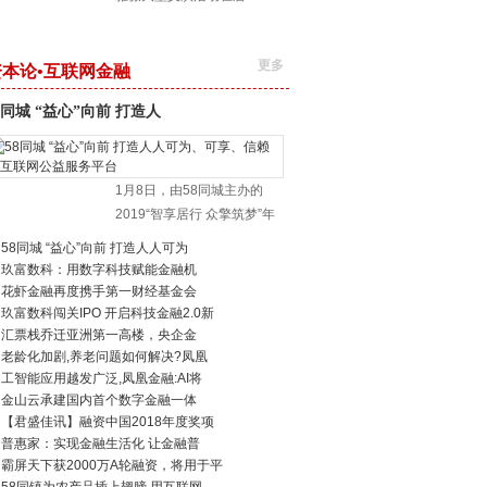
更多
资本论•互联网金融
8同城 “益心”向前 打造人
1月8日，由58同城主办的
2019“智享居行 众擎筑梦”年
58同城 “益心”向前 打造人人可为
玖富数科：用数字科技赋能金融机
花虾金融再度携手第一财经基金会
玖富数科闯关IPO 开启科技金融2.0新
汇票栈乔迁亚洲第一高楼，央企金
老龄化加剧,养老问题如何解决?凤凰
工智能应用越发广泛,凤凰金融:AI将
金山云承建国内首个数字金融一体
【君盛佳讯】融资中国2018年度奖项
普惠家：实现金融生活化 让金融普
霸屏天下获2000万A轮融资，将用于平