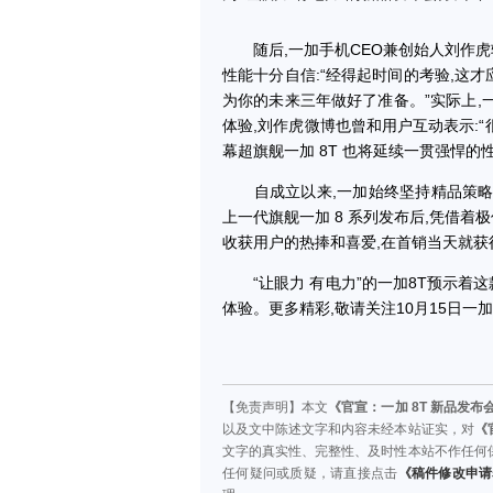
随后,一加手机CEO兼创始人刘作虎转
性能十分自信:“经得起时间的考验,这才
为你的未来三年做好了准备。”实际上,
体验,刘作虎微博也曾和用户互动表示:
幕超旗舰一加 8T 也将延续一贯强悍的
自成立以来,一加始终坚持精品策略为
上一代旗舰一加 8 系列发布后,凭借
收获用户的热捧和喜爱,在首销当天就
“让眼力 有电力”的一加8T预示着
体验。更多精彩,敬请关注10月15日一
【免责声明】本文
《官宣：一加 8T 新品发布
以及文中陈述文字和内容未经本站证实，对
《
文字的真实性、完整性、及时性本站不作任何
任何疑问或质疑，请直接点击
《稿件修改申请