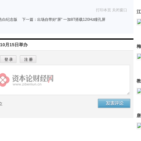
打印本页
关闭窗口
江
台告白纪念版
下一篇：
出场自带好“屏” 一加8T搭载120Hz瞳孔屏
10月15日举办
梅
教
立
唐