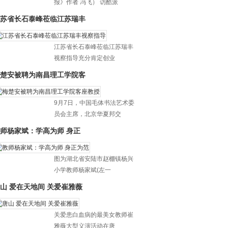
报》作者 冯飞） 访酷派
苏省长石泰峰莅临江苏瑞丰
江苏省长石泰峰莅临江苏瑞丰
视察指导充分肯定创业
楚安被聘为南昌理工学院客
9月7日，中国毛体书法艺术委
员会主席，北京华夏邦交
师杨家斌：学高为师 身正
图为湖北省安陆市赵棚镇杨兴
小学教师杨家斌(左一
山 爱在天地间 关爱崔雅薇
关爱患白血病的最美女教师崔
雅薇大型义演活动在唐