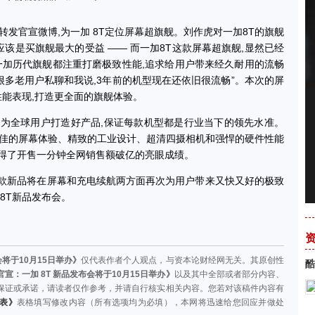
发官宣微博,为一加 8T定位屏幕超旗舰。刘作虎对一加8T的旗舰
应该是买旗舰最大的受益 —— 而一加8T这款屏幕超旗舰,显然已经
一加历代旗舰都注重打磨极致性能,追求给用户带来经久耐用的流畅
“很多老用户私聊和我说,3年前的机型现在还依旧很流畅”。本次的屏
性能表现,打造更全面的旗舰体验。
全球用户打造好产品,保证每款机型都是行业当下的领先水准。
着极佳的屏幕体验、精致的工业设计、超清四摄相机和强悍的硬件性能
获得了开售一分钟全网销售额破亿的亮眼成绩。
这款新品将在屏幕和充电续航两方面再次为用户带来又快又好的极致
加8T新品发布会。
会将于10月15日举办》
仅代表作者个人观点，与资本论财经网无关。其原创性
酷
官宣：一加 8T 新品发布会将于10月15日举办》
以及其中全部或者部分内容、
保证或承诺，请读者仅作参考，并请自行核实相关内容。您若对该稿件内容有
表》
表格填写修改内容（所有选项均为必填），本网将迅速给您回应并做处