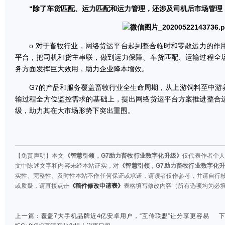
“除了车货匹配、运力匹配和运力管理，还涉及司机后市场管理，
o 对于畜牧行业，网络货运平台起到整合临时和零散运力的作
平台，把司机和货主串联，做到运力保障、车货匹配、运输过程全
务方面发挥巨大效用，助力企业降本增效。
G7的产品和服务覆盖畜牧行业全生命周期，从上游饲料至中游
输过程全方位监控需求的基础上，提出网络货运平台方案推进整合
级，助力其在大市场形势下突出重围。
【免责声明】本文
《智慧引领，G7助力畜牧行业数字化升级》
仅代表作者个
文中陈述文字和内容未经本站证实，对
《智慧引领，G7助力畜牧行业数字化
实性、完整性、及时性本站不作任何保证或承诺，请读者仅作参考，并请自行
或质疑，请直接点击
《稿件修改申请表》
表格填写修改内容（所有选项均为必
上一篇：
覆盖7大手机品牌近4亿安卓用户，“互传联盟”让分享更容易