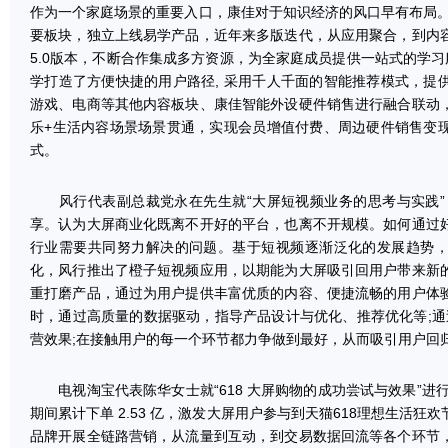
作为一个家庭场景的重要入口，康佳对于知识经济的风口早有布局。
要板块，独立上线易学产品，近年来多版迭代，从应用聚合，到内
5.0版本，不断合作集成多方资源，为全家庭成员提供一站式的学习服务
学打造了方便快捷的用户路径, 采用千人千面的智能推荐模式，提
游戏、电商等其他内容板块、康佳智能外设硬件销售进行融合联动
乐+生活内容场景场景贯通，实现会员增值付费、周边硬件销售变
式。
风行代表副总裁党永在先生就“大屏短视频业务的思考与实践”
享。认为大屏商业化既离不开好的平台，也离不开规模。如何通过
行业需要共同努力解决的问题。基于短视频逐渐泛化的发展趋势
化，风行推出了橙子短视频应用，以期能为大屏吸引回用户带来新
重打磨产品，通过为用户提供丰富优质的内容、便捷流畅的用户体
时，通过高质量的数据驱动，指导产品设计与优化、推荐优化等;通
营效果;在接触用户的每一个环节都力争做到最好，从而吸引用户回
电视淘宝代表陈华女士就“618 大屏购物的成功尝试与效果”进行了
期间累计下单 2.53 亿，激发大屏用户参与到天猫618理想生活
品牌开展全链路营销，从流量到互动，到交易数据回流等各个环节