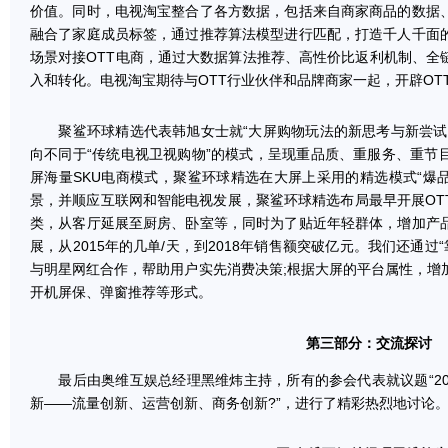
价值。同时，电视淘宝整合了各方数据，包括来自商家商品的数据
融合了家庭成员标签，通过推荐算法模型进行匹配，打造千人千面
场景对接OTT电商，通过大数据算法推荐、高性价比返利机制、全
入和转化。电视淘宝期待与OTT行业伙伴和品牌商家一起，开辟OT
聚鲨环球精选代表韩旭女士就“大屏购物玩法的新思考与新尝试
向不同于“传统电视卫视购物”的模式，呈现重品质、重服务、重节
屏海量SKU电商模式，聚鲨环球精选在大屏上采用的精选模式“爆
景，并顺应互联网和智能电视发展，聚鲨环球精选布局最早开展OT
类，从客厅延展至厨房、卧室等，同时为了贴近年轻群体，增加产
展，从2015年的几单/天，到2018年销售额突破亿元。我们还通过
与明星网红合作，帮助用户实先消费决策;根据大屏的平台属性，增
开机屏保、弹窗推荐等形式。
第三部分：交流探讨
最后由奥维互娱总经理黑维炜主持，所有的参会代表就议题“201
新——流量创新、运营创新、商务创新?”，进行了精彩热烈地讨论