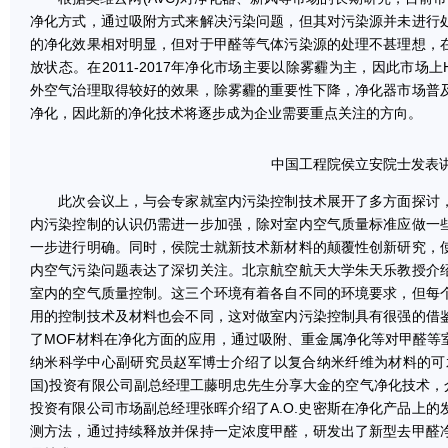
净化方式，通过吸附方式来解决污染问题，但其对污染源并未进行
的净化效果相对明显，但对于甲醛等气体污染源的处理不甚理想，
放状态。在2011-2017年净化市场主要以除雾霾为主，因此市场
外空气治理取得较好的效果，除雾霾的重要性下降，净化器市场普
净化，因此新的净化技术将逐步成为企业需要重点关注的方向。
中国工程院侯立安院士发表
此次会议上，与会专家就室内污染控制技术展开了多方面探讨，
内污染控制的认识仍需进一步加强，除对室内空气质量标准应做一
一步进行明确。同时，侯院士就新技术新材料的颠覆性创新研究，
内空气污染问题表达了深切关注。北京航空航天大学朱天乐教授介
室内的空气质量控制。这三个环境有着各自不同的环境要求，但每
用的控制技术及材料也会不同，这对做室内污染控制具有很强的借
了MOF材料在净化方面的应用，通过吸附、重金属净化等对甲醛等
纳米科学中心副研究员赵军博士介绍了以复合纳米纤维为材料的可
国)投资有限公司副总经理工藤明忠先生分享大金的空气净化技术，
投资有限公司市场副总经理张晖介绍了A.O.史密斯在净化产品上
测方法，通过持续释放并保持一定浓度甲醛，研发出了新型去甲醛