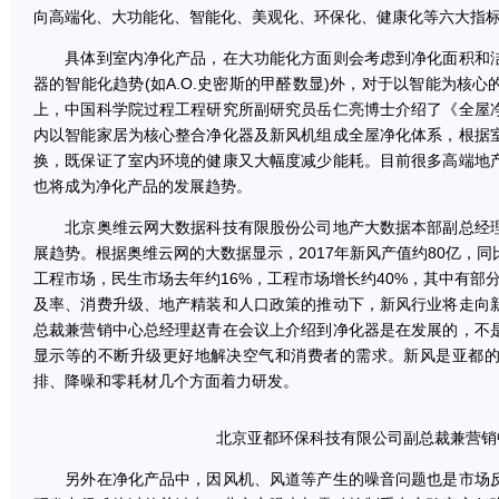
向高端化、大功能化、智能化、美观化、环保化、健康化等六大指
具体到室内净化产品，在大功能化方面则会考虑到净化面积和洁
器的智能化趋势(如A.O.史密斯的甲醛数显)外，对于以智能为核
上，中国科学院过程工程研究所副研究员岳仁亮博士介绍了《全屋
内以智能家居为核心整合净化器及新风机组成全屋净化体系，根据
换，既保证了室内环境的健康又大幅度减少能耗。目前很多高端地
也将成为净化产品的发展趋势。
北京奥维云网大数据科技有限股份公司地产大数据本部副总经理
展趋势。根据奥维云网的大数据显示，2017年新风产值约80亿，同
工程市场，民生市场去年约16%，工程市场增长约40%，其中有部
及率、消费升级、地产精装和人口政策的推动下，新风行业将走向
总裁兼营销中心总经理赵青在会议上介绍到净化器是在发展的，不
显示等的不断升级更好地解决空气和消费者的需求。新风是亚都
排、降噪和零耗材几个方面着力研发。
北京亚都环保科技有限公司副总裁兼营销
另外在净化产品中，因风机、风道等产生的噪音问题也是市场反