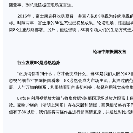
团董事、副总裁陈振国现场直言道。
2016年，富士康选择收购夏普，并宣布以8K电视为传统电视的
标。时隔两年，富士康的8K生态也已初见成果。论坛现场，陈振国
康8K生态战略部署。另外，他也强调，8K将引领人们的生活方式进
论坛中陈振国发言
行业发展8K是必然趋势
“正所谓你看到什么，它才会变成什么。当8K是我们人眼的4.3
忽视的细节?”在陈振国看来，8K必然会成为市场主流，其跨过的
展、人与万物的联系，和眼睛看到的密切相关，都是利用视觉来搜
8K如何利用视觉放大细节收集数据?陈振国现场以故宫跟富士康
读。家喻户晓的《清明上河图》存在宋版和清版，画风细节略有不
但有了8K以后，我们能将两幅作品进行超高清复原，并通过对比找