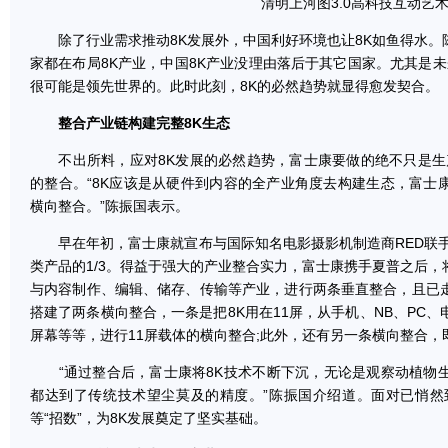
清明上河图3.0高科技互动艺
除了行业需求推动8K发展外，中国利好环境也让8K如鱼得水。
家都在布局8K产业，中国8K产业没理由落后于其它国家。尤其是未来
很可能是领先世界的。此时此刻，8K的必然趋势就显得愈发契合。
整合产业链构建完整8K生态
不出所料，应对8K发展的必然趋势，富士康要做的绝不只是生产
的整合。“8K应该是从硬件到内容的全产业角度去构建生态，富士
横向整合。”陈振国表示。
早在年初，富士康就宣布与国际知名电影摄影机制造商RED联手
类产品的1/3。得益于强大的产业整合实力，富士康携手夏普之后
与内容制作、编辑、储存、传输等产业，进行两条垂直整合，且已
搭建了两条横向整合，一条是把8K用在11屏，从手机、NB、PC
屏幕等等，进行11屏载体的横向整合;此外，还有另一条横向整合
“通过整合后，富士康将8K技术不断下沉，无论是观察动植物
都达到了传统技术望尘莫及的精度。”陈振国介绍道。面对已悄然
等“招数”，为8K发展奠定了坚实基础。