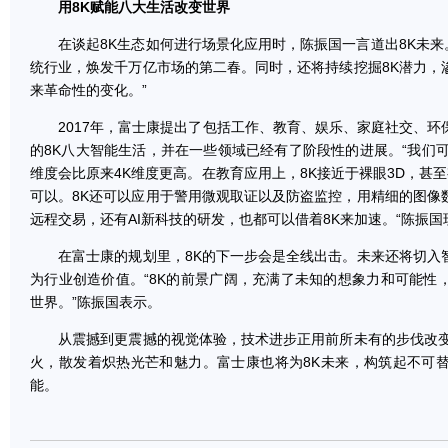
用8K赋能八大生活改变世界
在谈起8K生态如何进行场景化应用时，陈振国一言道出8K未来。
统行业，焕发千万亿市场的第二春。同时，还将持续挖掘8K潜力，
来革命性的变化。”
2017年，富士康提出了包括工作、教育、娱乐、家庭社交、环
的8K八大智能生活，并在一些领域已经有了阶段性的进展。“我们
维度会比原来4K维度更高。在教育应用上，8K接近于裸眼3D，甚至
可以。8K还可以应用于警用微观取证以及防盗监控，用精细的图像
远程交易，还有AI新科技的研发，也都可以借着8K来加速。“陈振
在富士康的规划里，8K的下一步会是全线出击。未来还将切入
为行业创造价值。“8K的前景广阔，充满了未知的想象力和可能性
世界。”陈振国表示。
从震撼到更震撼的视觉体验，技术进步正用前所未有的步伐改变
火，散发着炽热光芒和魅力。富士康也将为8K未来，构筑起不可
能。