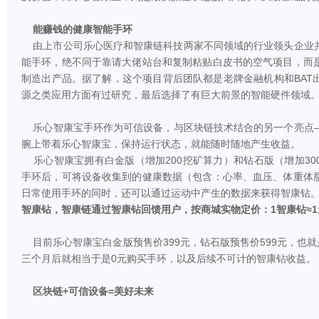
能赚钱的健康智能手环
由上市公司乐心医疗和智康链科技两家不同领域的行业领头企业
能手环，绝不同于靠请大佬站台和复制粘贴白皮书的空气项目，而
制造出产品。据了解，这个项目背后团队都是老牌金融机构和BAT
源之类应用方面有过研究，最后选择了有巨大前景的智能硬件领域
乐心智康宝手环作为可信设备，与区块链技术结合的另一个亮点
腕上带着乐心智康宝，保持运行状态，就能随时随地产生收益。
乐心智康宝拥有白金版（增加200挖矿算力）和钻石版（增加30
手环后，可将设备收集到的健康数据（包含：心率、血压、体重体
日常使用手环的同时，还可以通过运动中产生的数据来获得智康钻
智康钻，智康链通过智康钻回馈用户，按商城实物定价：1智康钻≈1
目前乐心智康宝白金版预售价399元，钻石版预售价599元，也就
三个月后就相当于是0元购买手环，以及后续不可计的智康钻收益。
区块链+可信设备=美好未来