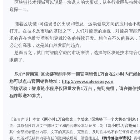
区块链技术领域可以说是一块诱人的大蛋糕，从各行业巨头持续
窥探一二。
随着区块链+可信设备的出现和普及，运动健康方向的应用会不
打开。在技术及市场的基础之下，人们对健康的重视，对健身智能
求的存在也推动着智能穿戴设备的持续开发。相信在不久的将来，
必定会高涨，这是其自然发展的趋势。
总而言之，就目前智能穿戴的市场来讲，选择与区块链技术结合
眼前了。
乐心“智康宝”区块链智能手环一期官网销售1万台在2小时内已经
您可以点击官网销售地址：
http://www.saleseasy.cn
回馈活动：智康链小程序仅限量发售1万台，先到先得，请在微信搜
程序即送20算力。
【免责声明】本文
《两小时1万台抢光！李笑来 “区块链下一个大机会”到来！
关。其原创性以及文中陈述文字和内容未经本站证实，对
《两小时1万台抢光！
其中全部或者部分内容、文字的真实性、完整性、及时性本站不作任何保证或
容。您若对该稿件内容有任何疑问或质疑，请直接点击
《稿件修改申请表》
表