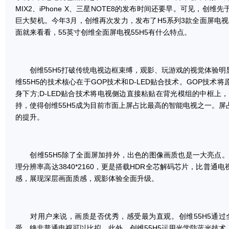
MIX2、iPhone X、三星NOTE8的发布时间还要早。可见，创
巨大契机。今年3月，创维再次发力，发布了H5系列3款全面屏电视，
面就来看看，55英寸创维全面屏电视55H5有什么特点。
创维55H5打破传统电视边框束缚，观影、玩游戏的视觉体验明
维55H5的技术核心在于GOP技术和D-LED贴合技术。GOP技
身下方;D-LED贴合技术将电视侧边直接粘贴在背光模组的中框上
持，使得创维55H5成为目前市面上屏占比最高的智能电视之一。
的提升。
创维55H5除了全面屏加持外，出色的图像画质也是一大亮点。这
理分辨率高达3840*2160，更是搭载HDR全芯解码芯片，比普
感，展现深层画面质感，观影体验全面升级。
对用户来说，画质是否优秀，感受最为直观。创维55H5通过全面
受，绝非普通电视可以比拟。此外，创维55H5运用光学防蓝光技