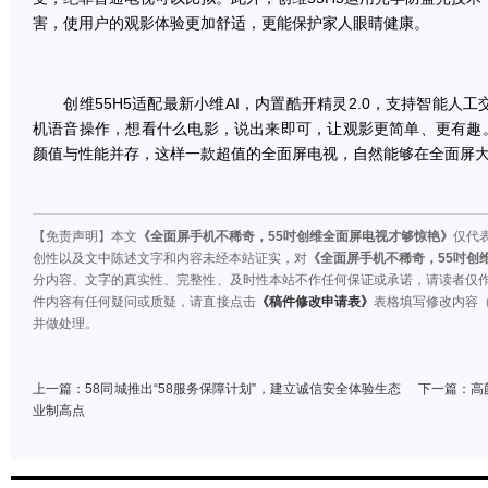
害，使用户的观影体验更加舒适，更能保护家人眼睛健康。
创维55H5适配最新小维AI，内置酷开精灵2.0，支持智能人工
机语音操作，想看什么电影，说出来即可，让观影更简单、更有趣。
颜值与性能并存，这样一款超值的全面屏电视，自然能够在全面屏
【免责声明】本文
《全面屏手机不稀奇，55吋创维全面屏电视才够惊艳》
仅代
创性以及文中陈述文字和内容未经本站证实，对
《全面屏手机不稀奇，55吋创
分内容、文字的真实性、完整性、及时性本站不作任何保证或承诺，请读者仅
件内容有任何疑问或质疑，请直接点击
《稿件修改申请表》
表格填写修改内容
并做处理。
上一篇：
58同城推出“58服务保障计划”，建立诚信安全体验生态
下一篇：
高
业制高点