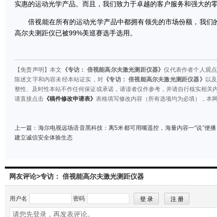
实惠的运动光学产品。而且，我们致力于卓越的客户服务和强大的
倍视能在所有的运动光学产品中都拥有领先的市场份额，我们的
高尔夫测距仪已被99%美巡赛选手选用。
【免责声明】本文
《专访： 倍视能高尔夫激光测距仪器》
仅代表作者个人观
陈述文字和内容未经本站证实，对
《专访： 倍视能高尔夫激光测距仪器》
以
整性、及时性本站不作任何保证或承诺，请读者仅作参考，并请自行核实相关
请直接点击
《稿件修改申请表》
表格填写修改内容（所有选项均为必填），本
上一篇：
海尔电视远场语音黑科技：离5米都可用嘴遥控，海量内容一“说”便播
建立诚信安全体验生态
网友评论>专访： 倍视能高尔夫激光测距仪器
用户名
密码