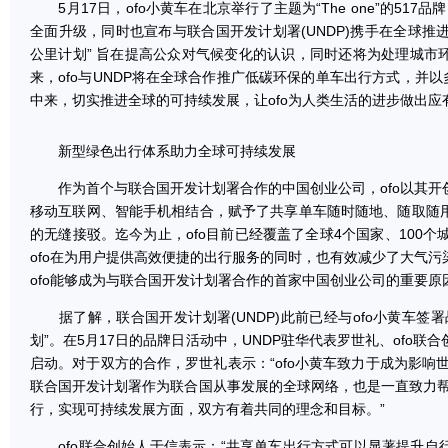
5月17日，ofo小黄车在北京举行了主题为“The one”的517
全面升级，同时也宣布与联合国开发计划署(UNDP)携手在全球推进
公里计划” 旨在提高公众对气候变化的认识，同时还将为处理城市
来，ofo与UNDP将在全球合作推广低碳环保的单车出行方式，并以
中来，切实推进全球的可持续发展，让ofo为人类生活的进步做出应
新型绿色出行体系助力全球可持续发展
作为首个与联合国开发计划署合作的中国创业公司，ofo以其开
移动互联网、智能手机相结合，赋予了共享单车随时随地、随取随
的无缝接驳。迄今为止，ofo目前已经覆盖了全球4个国家、100个
ofo在为用户提供高效便捷的出行服务的同时，也有效减少了大气
ofo能够成为与联合国开发计划署合作的首家中国创业公司的重要原
据了解，联合国开发计划署(UNDP)此前已经与ofo小黄车签
划”。在5月17日的品牌日活动中，UNDP驻华代表罗世礼、ofo
启动。对于双方的合作，罗世礼表示：“ofo小黄车致力于成为影响
联合国开发计划署作为联合国从事发展的全球网络，也是一直致力帮
行，实现可持续发展方面，双方有着共同的理念和目标。”
ofo联合创始人于信表示：“共享单车出行方式可以显著提升自