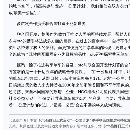
约城市空间，很高兴参与发起’一公里计划”。我们相信在双方努力
成’最美一公里’。”
多层次合作携手联合国打造美丽新世界
联合国开发计划署作为致力于推动人类的可持续发展、帮助人们
次与ofo的携手将达成多方面的目标。在过去的百余年中，自行车
类生活带来了极大的便利。而更加便捷的共享单车的出现，更显示
个以成为全球性的互联网企业为目标的品牌，ofo还将探索共享单
据悉，除了推进共享单车的普及，ofo与联合国开发计划署的合
方签署的是一个长达五年的战略合作协议， 在“一公里计划”中，UN
的单车出行方式，从即日起，ofo小黄车将每月17日设为“一公里计划”
日捐赠当天的收入来支持旨在2030年之前消除贫困和不平等现象的
还将携手来自不同国家的政府、企业、NGO组织和明星代表共同进
社会公益活动，不仅要让共享单车成为出行的利器，也要让共享
着“一公里计划”的推进，“最美一公里”会在不远的将来成为现实。
【免责声明】本文
《ofo品牌日正式启动“一公里计划” 携手联合国推进可持续
无关。其原创性以及文中陈述文字和内容未经本站证实，对
《ofo品牌日正