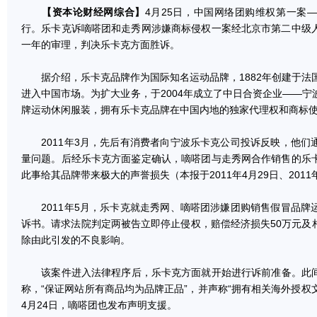
【资本论财经网综合】
4月25日，中国网络团购维权第一案
行。乐卡克诉嘀嗒团和走秀网涉嫌商标侵权一案经北京市第二中级
一年的审理，判决乐卡克方面胜诉。
据介绍，乐卡克品牌作为国际知名运动品牌，1882年创建于法国
进入中国市场。为扩大业务，于2004年成立了中日合资企业——
牌运动休闲服装，拥有乐卡克品牌在中国内地的独家代理权和商标
2011年3月，先后有消费者向宁波乐卡克公司投诉反映，他们
量问题。后经乐卡克方面鉴定确认，嘀嗒团与走秀网合作销售的乐
此事给其品牌带来极大的声誉损失（本报于2011年4月29日、201
2011年5月，乐卡克就走秀网、嘀嗒团涉嫌团购销售假冒品牌
诉书。请求法院判定两被告立即停止侵权，赔偿经济损失50万元及
除由此引发的不良影响。
该案件进入法律程序后，乐卡克方面就开始进行诉前准备。此间，走
称，“保证网站所有商品均为品牌正品”，并声称“拥有相关海外授权文
4月24日，嘀嗒团也发布声明支援。