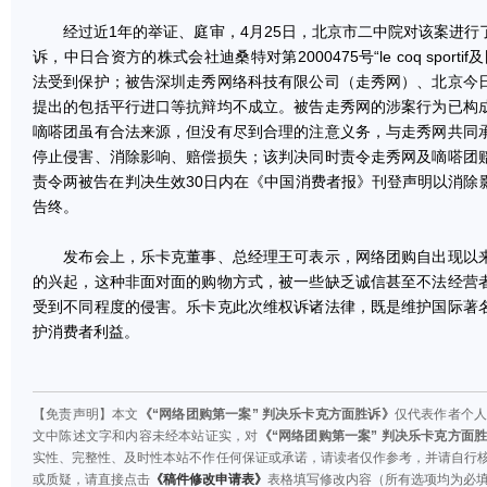
经过近1年的举证、庭审，4月25日，北京市二中院对该案进行
诉，中日合资方的株式会社迪桑特对第2000475号“le coq spor
法受到保护；被告深圳走秀网络科技有限公司（走秀网）、北京今
提出的包括平行进口等抗辩均不成立。被告走秀网的涉案行为已构
嘀嗒团虽有合法来源，但没有尽到合理的注意义务，与走秀网共同
停止侵害、消除影响、赔偿损失；该判决同时责令走秀网及嘀嗒团
责令两被告在判决生效30日内在《中国消费者报》刊登声明以消除
告终。
发布会上，乐卡克董事、总经理王可表示，网络团购自出现以来
的兴起，这种非面对面的购物方式，被一些缺乏诚信甚至不法经营
受到不同程度的侵害。乐卡克此次维权诉诸法律，既是维护国际著
护消费者利益。
【免责声明】本文
《“网络团购第一案” 判决乐卡克方面胜诉》
仅代表作者个
文中陈述文字和内容未经本站证实，对
《“网络团购第一案” 判决乐卡克方面
实性、完整性、及时性本站不作任何保证或承诺，请读者仅作参考，并请自行
或质疑，请直接点击
《稿件修改申请表》
表格填写修改内容（所有选项均为必